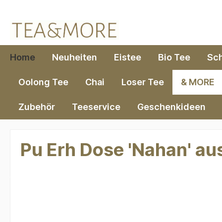
springen
Zur Hauptnavigation springen
Home
Neuheiten
Eistee
Bio Tee
Sc
Oolong Tee
Chai
Loser Tee
& MORE
Zubehör
Teeservice
Geschenkideen
Pu Erh Dose 'Nahan' au
Bildergalerie überspringen