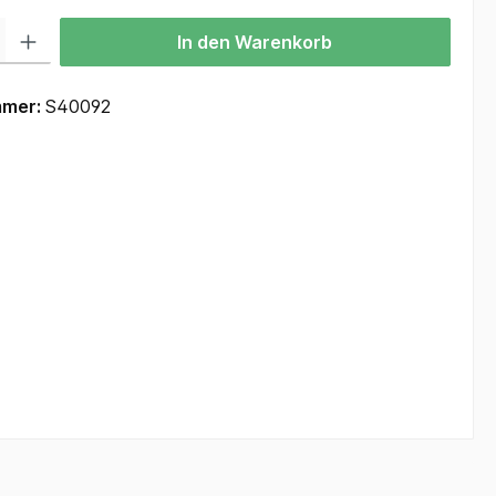
 Gib den gewünschten Wert ein oder benutze die Schaltflächen um die Anzah
In den Warenkorb
mmer:
S40092