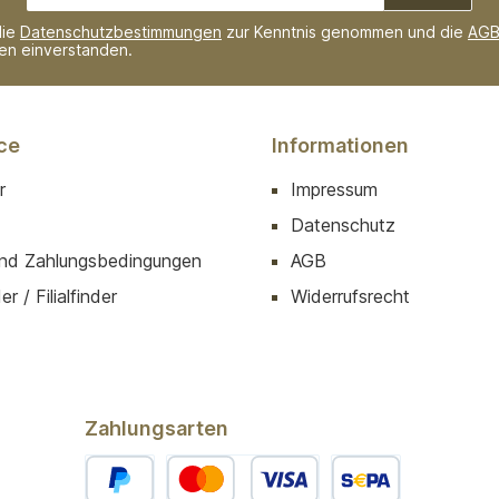
Adresse*
die
Datenschutzbestimmungen
zur Kenntnis genommen und die
AG
nen einverstanden.
ce
Informationen
r
Impressum
Datenschutz
nd Zahlungsbedingungen
AGB
r / Filialfinder
Widerrufsrecht
Zahlungsarten