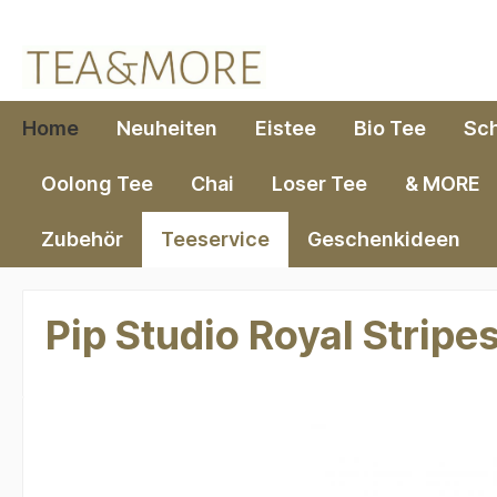
springen
Zur Hauptnavigation springen
Home
Neuheiten
Eistee
Bio Tee
Sc
Oolong Tee
Chai
Loser Tee
& MORE
Zubehör
Teeservice
Geschenkideen
Pip Studio Royal Stripes
Bildergalerie überspringen