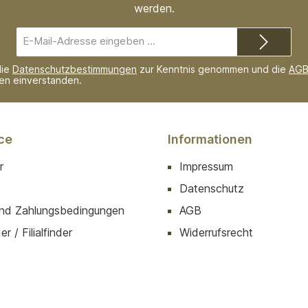
werden.
E-
Mail-
Adresse*
die
Datenschutzbestimmungen
zur Kenntnis genommen und die
AG
nen einverstanden.
ce
Informationen
r
Impressum
Datenschutz
nd Zahlungsbedingungen
AGB
r / Filialfinder
Widerrufsrecht