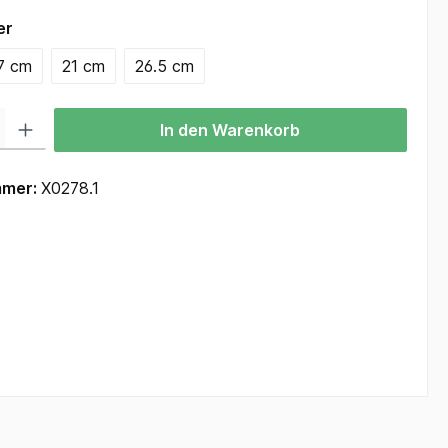
auswählen
er
7 cm
21 cm
26.5 cm
 Gib den gewünschten Wert ein oder benutze die Schaltflächen um die Anzah
In den Warenkorb
mmer:
X0278.1