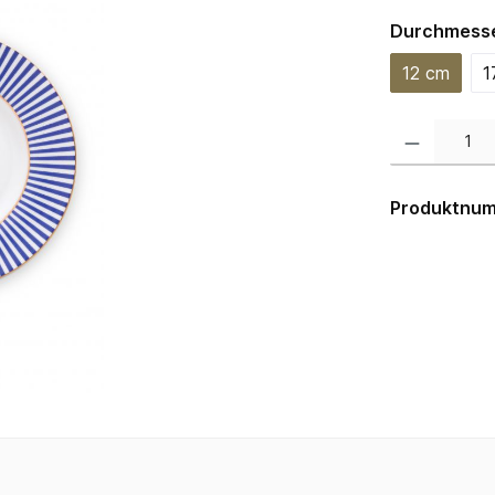
Durchmess
12 cm
1
Produkt Anzahl:
Produktnu