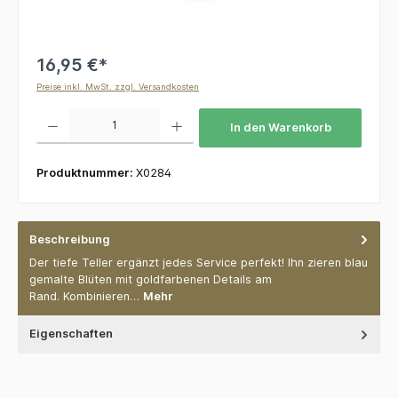
16,95 €*
Preise inkl. MwSt. zzgl. Versandkosten
Produkt Anzahl: Gib den gewünschten Wert ein oder benutze die Schaltflächen um die 
In den Warenkorb
Produktnummer:
X0284
Beschreibung
Der tiefe Teller ergänzt jedes Service perfekt! Ihn zieren blau
gemalte Blüten mit goldfarbenen Details am
Rand. Kombinieren…
Mehr
Eigenschaften