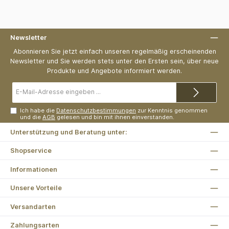
Newsletter
Abonnieren Sie jetzt einfach unseren regelmäßig erscheinenden
Newsletter und Sie werden stets unter den Ersten sein, über neue
Produkte und Angebote informiert werden.
E-
Mail-
Adresse*
Ich habe die
Datenschutzbestimmungen
zur Kenntnis genommen
und die
AGB
gelesen und bin mit ihnen einverstanden.
Unterstützung und Beratung unter:
Shopservice
Informationen
Unsere Vorteile
Versandarten
Zahlungsarten