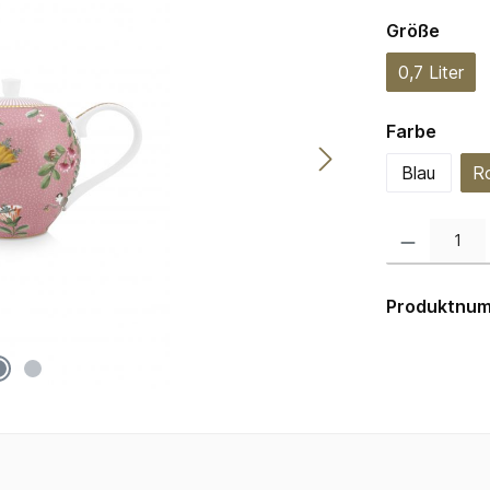
ausw
Größe
0,7 Liter
auswä
Farbe
Blau
R
Produkt Anzahl:
Produktnu