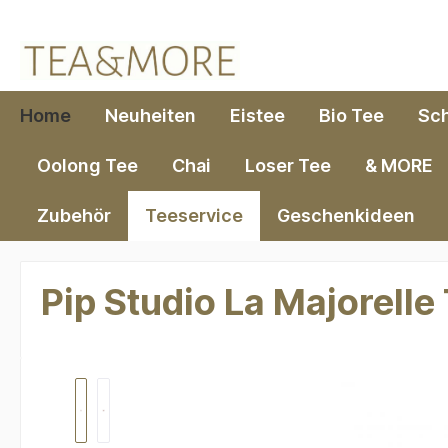
springen
Zur Hauptnavigation springen
Home
Neuheiten
Eistee
Bio Tee
Sc
Oolong Tee
Chai
Loser Tee
& MORE
Zubehör
Teeservice
Geschenkideen
Pip Studio La Majorell
Bildergalerie überspringen