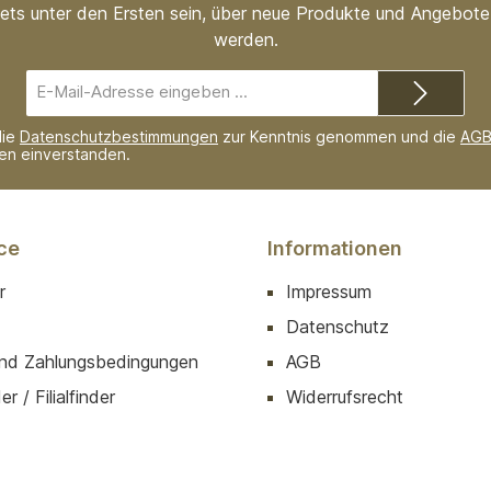
ets unter den Ersten sein, über neue Produkte und Angebote 
werden.
E-
Mail-
Adresse*
die
Datenschutzbestimmungen
zur Kenntnis genommen und die
AG
nen einverstanden.
ce
Informationen
r
Impressum
Datenschutz
nd Zahlungsbedingungen
AGB
r / Filialfinder
Widerrufsrecht