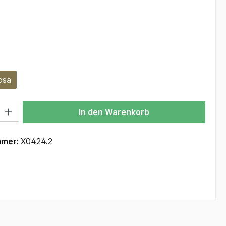
ählen
hlen
osa
 Gib den gewünschten Wert ein oder benutze die Schaltflächen um die Anzah
In den Warenkorb
mmer:
X0424.2