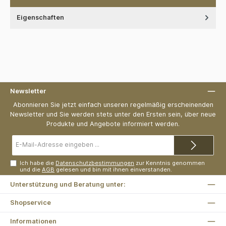
Eigenschaften
Newsletter
Abonnieren Sie jetzt einfach unseren regelmäßig erscheinenden
Newsletter und Sie werden stets unter den Ersten sein, über neue
Produkte und Angebote informiert werden.
E-
Mail-
Adresse*
Ich habe die
Datenschutzbestimmungen
zur Kenntnis genommen
und die
AGB
gelesen und bin mit ihnen einverstanden.
Unterstützung und Beratung unter:
Shopservice
Informationen