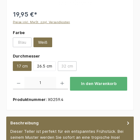
19,95 €*
Preise inkl. MwSt. zzgl. Versandkosten
auswählen
Farbe
Blau
Weiß
(Diese Option ist zurzeit nicht verfügbar.)
auswählen
Durchmesser
17 cm
26.5 cm
32 cm
(Diese Option ist zurzeit nicht verfügbar.)
Produkt Anzahl: Gib den gewünschten Wert ein oder benutze die Schaltflächen um die 
In den Warenkorb
Produktnummer:
X0259.4
Beschreibung
Dieser Teller ist perfekt für ein entspanntes Frühstück. Bei
seinem Muster werden Sie sofort an eine tropische Insel