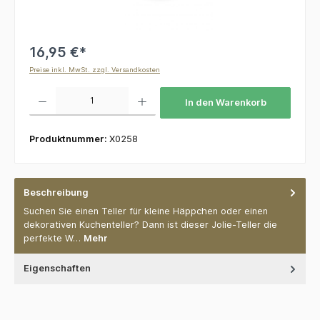
16,95 €*
Preise inkl. MwSt. zzgl. Versandkosten
Produkt Anzahl: Gib den gewünschten Wert ein oder benutze die Schaltflächen um die 
In den Warenkorb
Produktnummer:
X0258
Beschreibung
Suchen Sie einen Teller für kleine Häppchen oder einen
dekorativen Kuchenteller? Dann ist dieser Jolie-Teller die
perfekte W…
Mehr
Eigenschaften