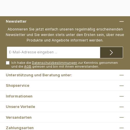
Newsletter
Abonnieren Sie jetzt einfach unseren regelmäßig erscheinenden
Newsletter und Sie werden stets unter den Ersten sein, über neue
Produkte und Angebote informiert werden.
E-
Mail-
Adresse*
Ich habe die
Datenschutzbestimmungen
zur Kenntnis genommen
und die
AGB
gelesen und bin mit ihnen einverstanden.
Unterstützung und Beratung unter:
Shopservice
Informationen
Unsere Vorteile
Versandarten
Zahlungsarten