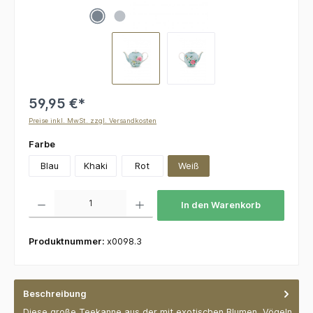
59,95 €*
Preise inkl. MwSt. zzgl. Versandkosten
auswählen
Farbe
Blau
Khaki
Rot
Weiß
Produkt Anzahl: Gib den gewünschten Wert ein oder benutze die Schaltflächen um die 
In den Warenkorb
Produktnummer:
x0098.3
Beschreibung
Diese große Teekanne aus der mit exotischen Blumen, Vögeln