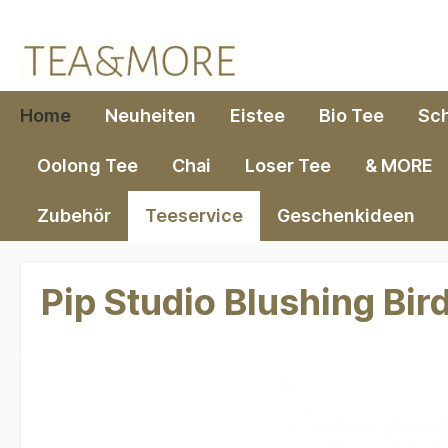
springen
Zur Hauptnavigation springen
Home
Neuheiten
Eistee
Bio Tee
Sc
Oolong Tee
Chai
Loser Tee
& MORE
Zubehör
Teeservice
Geschenkideen
Pip Studio Blushing Bir
Bildergalerie überspringen