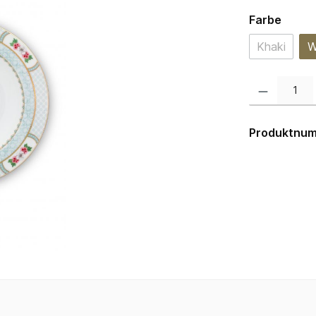
auswä
Farbe
Khaki
W
(Diese Opt
Produkt Anzahl:
Produktnu