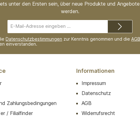
ets unter den Ersten sein, über neue Produkte und Angebote 
werden.
E-
Mail-
Adresse*
die
Datenschutzbestimmungen
zur Kenntnis genommen und die
AG
nen einverstanden.
ce
Informationen
r
Impressum
Datenschutz
nd Zahlungsbedingungen
AGB
r / Filialfinder
Widerrufsrecht