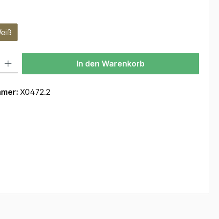
hlen
eiß
ion ist zurzeit nicht verfügbar.)
 Gib den gewünschten Wert ein oder benutze die Schaltflächen um die Anzah
In den Warenkorb
mmer:
X0472.2