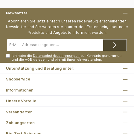
Newsletter
Abonnieren Sie jetzt einfach unseren regelmäßig erscheinenden
Newsletter und Sie werden stets unter den Ersten sein, über neue
Produkte und Angebote informiert werden.
E-
Mail-
Adresse*
Ich habe die
Datenschutzbestimmungen
zur Kenntnis genommen
und die
AGB
gelesen und bin mit ihnen einverstanden.
Unterstützung und Beratung unter:
Shopservice
Informationen
Unsere Vorteile
Versandarten
Zahlungsarten
Bio-Zertifizierung