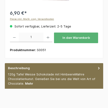
6,90 €*
Preise inkl. MwSt. zzgl. Versandkosten
Sofort verfügbar, Lieferzeit: 2-5 Tage
Produkt Anzahl: Gib den gewünschten Wert ein oder benutze die Schaltflächen um die 
In den Warenkorb
Produktnummer:
S0051
Beschreibung
120g Tafel Weisse Schokolade mit HimbeereWahre
Chocolatierkunst. Genießen Sie bei uns die Welt von Art of
Chocolate.
Mehr