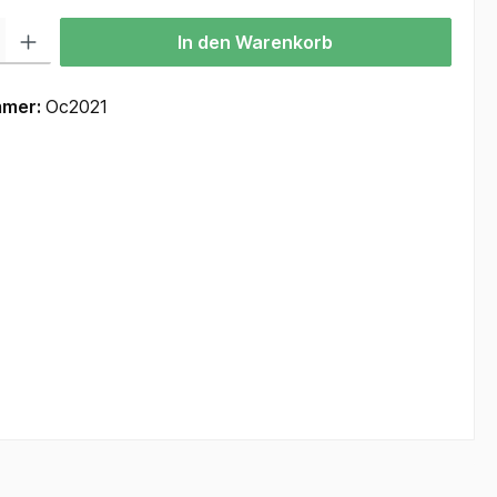
 Gib den gewünschten Wert ein oder benutze die Schaltflächen um die Anzah
In den Warenkorb
mmer:
Oc2021