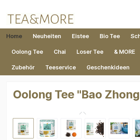
springen
Zur Hauptnavigation springen
Home
Neuheiten
Eistee
Bio Tee
Sc
Oolong Tee
Chai
Loser Tee
& MORE
Zubehör
Teeservice
Geschenkideen
Oolong Tee "Bao Zhong"
Bildergalerie überspringen