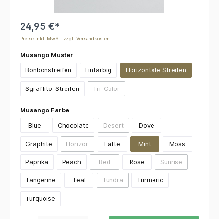
24,95 €*
Preise inkl. MwSt. zzgl. Versandkosten
auswählen
Musango Muster
Bonbonstreifen
Einfarbig
Horizontale Streifen
Sgraffito-Streifen
Tri-Color
(Diese Option ist zurzeit nicht verfügbar.)
auswählen
Musango Farbe
Blue
Chocolate
Desert
Dove
(Diese Option ist zurzeit nicht verfügbar
Graphite
Horizon
Latte
Mint
Moss
(Diese Option ist zurzeit nicht verfügbar.)
Paprika
Peach
Red
Rose
Sunrise
(Diese Option ist zurzeit nicht verfügbar.)
(Diese Option ist 
Tangerine
Teal
Tundra
Turmeric
(Diese Option ist zurzeit nicht verfügbar
Turquoise
Produkt Anzahl: Gib den gewünschten Wert ein oder benutze die Schaltflächen um die 