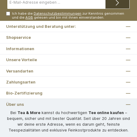
Mail-
Adresse*
Ich habe die
Datenschutzbestimmungen
zur Kenntnis genommen
und die
AGB
gelesen und bin mit ihnen einverstanden.
Unterstützung und Beratung unter:
Shopservice
Informationen
Unsere Vorteile
Versandarten
Zahlungsarten
Bio-Zertifizierung
Über uns
Bei
Tea & More
kannst du hochwertigen
Tee online kaufen
–
bequem, sicher und mit bester Qualität. Seit über 20 Jahren sind
wir deine erste Adresse, wenn es darum geht, feinste
Teespezialitäten und exklusive Feinkostprodukte zu entdecken.