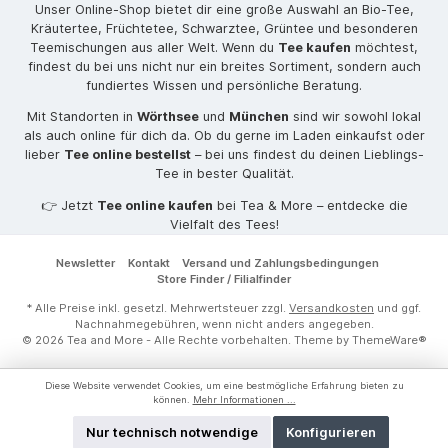
Unser Online-Shop bietet dir eine große Auswahl an Bio-Tee,
Kräutertee, Früchtetee, Schwarztee, Grüntee und besonderen
Teemischungen aus aller Welt. Wenn du
Tee kaufen
möchtest,
findest du bei uns nicht nur ein breites Sortiment, sondern auch
fundiertes Wissen und persönliche Beratung.
Mit Standorten in
Wörthsee
und
München
sind wir sowohl lokal
als auch online für dich da. Ob du gerne im Laden einkaufst oder
lieber
Tee online bestellst
– bei uns findest du deinen Lieblings-
Tee in bester Qualität.
👉 Jetzt
Tee online kaufen
bei Tea & More – entdecke die
Vielfalt des Tees!
Newsletter
Kontakt
Versand und Zahlungsbedingungen
Store Finder / Filialfinder
* Alle Preise inkl. gesetzl. Mehrwertsteuer zzgl.
Versandkosten
und ggf.
Nachnahmegebühren, wenn nicht anders angegeben.
© 2026 Tea and More - Alle Rechte vorbehalten. Theme by
ThemeWare®
Diese Website verwendet Cookies, um eine bestmögliche Erfahrung bieten zu
können.
Mehr Informationen ...
Nur technisch notwendige
Konfigurieren