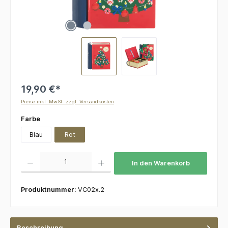
19,90 €*
Preise inkl. MwSt. zzgl. Versandkosten
auswählen
Farbe
Blau
Rot
Produkt Anzahl: Gib den gewünschten Wert ein oder benutze die Schaltflächen um die 
In den Warenkorb
Produktnummer:
VC02x.2
Beschreibung