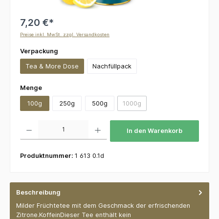
7,20 €*
Preise inkl. MwSt. zzgl. Versandkosten
auswählen
Verpackung
Tea & More Dose
Nachfüllpack
auswählen
Menge
100g
250g
500g
1000g
(Diese Option ist zurzeit nicht v
Produkt Anzahl: Gib den gewünschten Wert ein oder benutze die Schaltflächen um die 
In den Warenkorb
Produktnummer:
1 613 0.1d
Beschreibung
Milder Früchtetee mit dem Geschmack der erfrischenden
Zitrone.KoffeinDieser Tee enthält kein