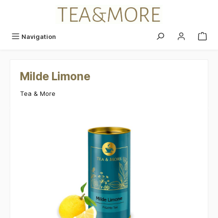
alt springen
Navigation
Milde Limone
Tea & More
Bildergalerie überspringen