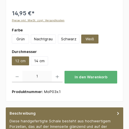
14,95 €*
Preise inkl. MwSt. zzgl. Versandkosten
auswählen
Farbe
Grün
Nachtgrau
Schwarz
Weiß
auswählen
Durchmesser
12 cm
14 cm
Produkt Anzahl: Gib den gewünschten Wert ein oder benutze die Schaltflächen um die 
In den Warenkorb
Produktnummer:
MoP03x.1
Beschreibung
Diese handgefertigte Schale besteht aus hochwertigem
Porzellan, das auf der Innenseite glänzend und auf der