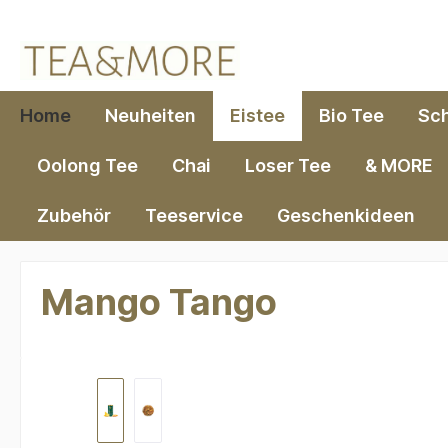
springen
Zur Hauptnavigation springen
Home
Neuheiten
Eistee
Bio Tee
Sc
Oolong Tee
Chai
Loser Tee
& MORE
Zubehör
Teeservice
Geschenkideen
Mango Tango
Bildergalerie überspringen