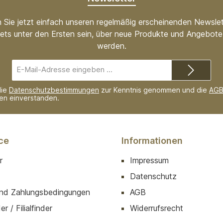
 Sie jetzt einfach unseren regelmäßig erscheinenden Newslet
ets unter den Ersten sein, über neue Produkte und Angebote 
werden.
E-
Mail-
Adresse*
die
Datenschutzbestimmungen
zur Kenntnis genommen und die
AG
nen einverstanden.
ce
Informationen
r
Impressum
Datenschutz
nd Zahlungsbedingungen
AGB
r / Filialfinder
Widerrufsrecht