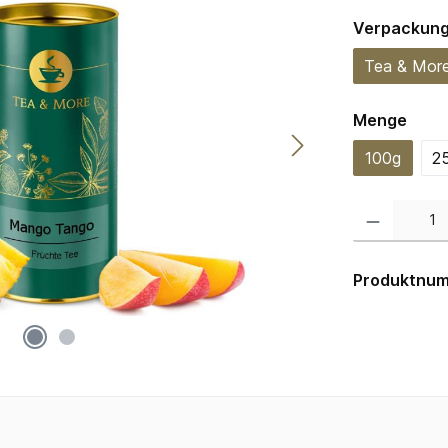
Verpackun
Tea & Mor
ausw
Menge
100g
2
Produkt Anzahl:
Produktnu