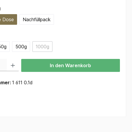
auswählen
g
e Dose
Nachfüllpack
ählen
50g
500g
1000g
(Diese Option ist zurzeit nicht verfügbar.)
 Gib den gewünschten Wert ein oder benutze die Schaltflächen um die Anzah
In den Warenkorb
mmer:
1 611 0.1d