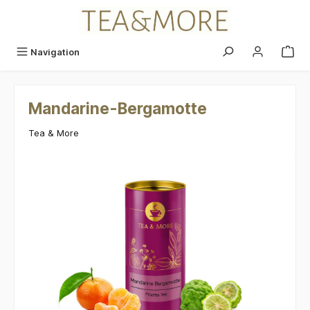
alt springen
Navigation
Mandarine-Bergamotte
Tea & More
Bildergalerie überspringen