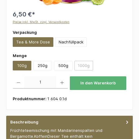
6,50 €*
Preise inkl. MwSt. zzgl. Versandkosten
auswählen
Verpackung
Tea & More Dose
Nachfüllpack
auswählen
Menge
100g
250g
500g
1000g
(Diese Option ist zurzeit nicht v
Produkt Anzahl: Gib den gewünschten Wert ein oder benutze die Schaltflächen um die 
In den Warenkorb
Produktnummer:
1 604 0.1d
Beschreibung
Früchteteemischung mit Mandarinenspalten und
Bergamotte.KoffeinDieser Tee enthält kein