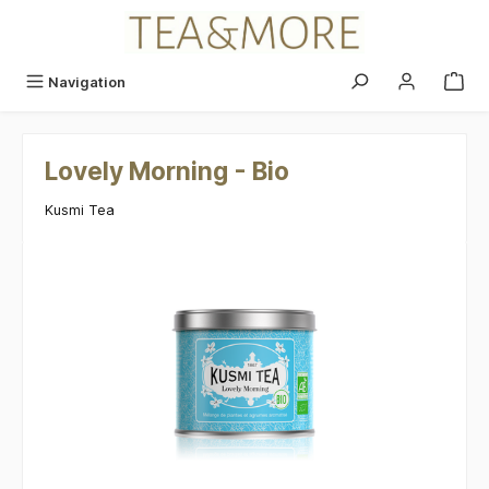
alt springen
Navigation
Lovely Morning - Bio
Kusmi Tea
Bildergalerie überspringen