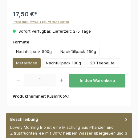
17,50 €*
Preise inkl. MwSt. zzgl. Versandkosten
Sofort verfügbar, Lieferzeit: 2-5 Tage
auswählen
Formate
Nachfüllpack 500g
Nachfüllpack 250g
Metalldose
Nachfüllpack 100g
20 Teebeutel
Produkt Anzahl: Gib den gewünschten Wert ein oder benutze die Schaltflächen um die 
In den Warenkorb
Produktnummer:
Kusmi1069.1
Beschreibung
Lovely Morning Bio ist eine Mischung aus Pflanzen und
ZitrusfrüchtenTee mit 80°C heißem Wasser übergießen und 3