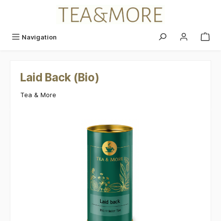
alt springen
Navigation
Laid Back (Bio)
Tea & More
Bildergalerie überspringen