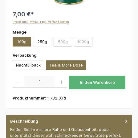
7,00 €*
Preise inkl. MwSt. zzgl. Versandkosten
auswählen
Menge
100g
250g
500g
1000g
(Diese Option ist zurzeit nicht verfügbar.)
(Diese Option ist zurzeit nicht v
auswählen
Verpackung
Nachfüllpack
Tea & More Dose
Produkt Anzahl: Gib den gewünschten Wert ein oder benutze die Schaltflächen um die 
In den Warenkorb
Produktnummer:
1 782 0.1d
Beschreibung
Finden Sie Ihre innere Ruhe und Gelassenheit, dabei
unterstützt dieser wohlschmeckender Gewürztee perfekt.