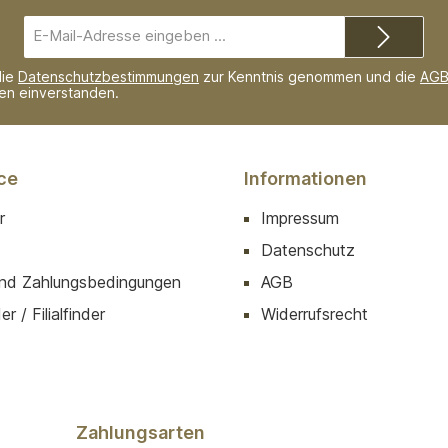
E-
Mail-
Adresse*
die
Datenschutzbestimmungen
zur Kenntnis genommen und die
AG
nen einverstanden.
ce
Informationen
r
Impressum
Datenschutz
nd Zahlungsbedingungen
AGB
r / Filialfinder
Widerrufsrecht
Zahlungsarten