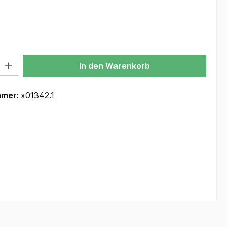
hlen
 Gib den gewünschten Wert ein oder benutze die Schaltflächen um die Anzah
In den Warenkorb
mmer:
x01342.1