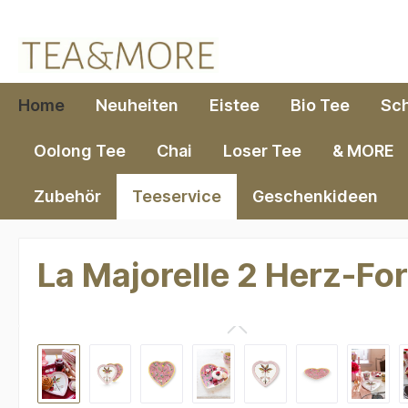
springen
Zur Hauptnavigation springen
Home
Neuheiten
Eistee
Bio Tee
Sc
Oolong Tee
Chai
Loser Tee
& MORE
Zubehör
Teeservice
Geschenkideen
La Majorelle 2 Herz-For
Bildergalerie überspringen