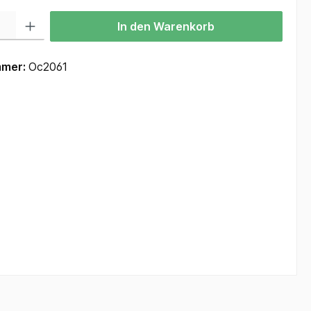
 Gib den gewünschten Wert ein oder benutze die Schaltflächen um die Anzah
In den Warenkorb
mmer:
Oc2061