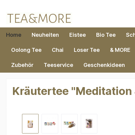
springen
Zur Hauptnavigation springen
Home
Neuheiten
Eistee
Bio Tee
Sc
Oolong Tee
Chai
Loser Tee
& MORE
Zubehör
Teeservice
Geschenkideen
Kräutertee "Meditation
Bildergalerie überspringen