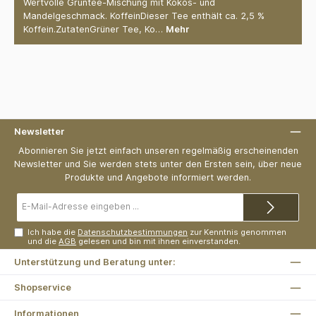
Wertvolle Grüntee-Mischung mit Kokos- und
Mandelgeschmack. KoffeinDieser Tee enthält ca. 2,5 %
Koffein.ZutatenGrüner Tee, Ko…
Mehr
Newsletter
Abonnieren Sie jetzt einfach unseren regelmäßig erscheinenden
Newsletter und Sie werden stets unter den Ersten sein, über neue
Produkte und Angebote informiert werden.
E-
Mail-
Adresse*
Ich habe die
Datenschutzbestimmungen
zur Kenntnis genommen
und die
AGB
gelesen und bin mit ihnen einverstanden.
Unterstützung und Beratung unter:
Shopservice
Informationen