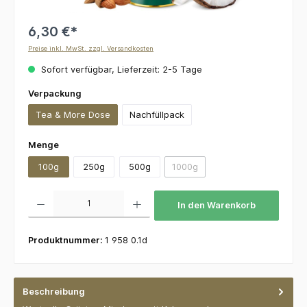
6,30 €*
Preise inkl. MwSt. zzgl. Versandkosten
Sofort verfügbar, Lieferzeit: 2-5 Tage
auswählen
Verpackung
Tea & More Dose
Nachfüllpack
auswählen
Menge
100g
250g
500g
1000g
(Diese Option ist zurzeit nicht v
Produkt Anzahl: Gib den gewünschten Wert ein oder benutze die Schaltflächen um die 
In den Warenkorb
Produktnummer:
1 958 0.1d
Beschreibung