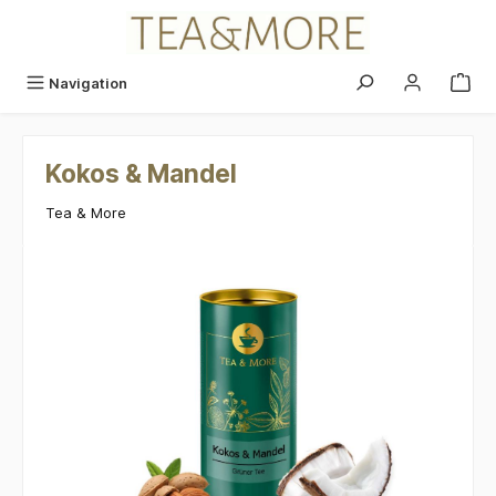
alt springen
Navigation
Kokos & Mandel
Tea & More
Bildergalerie überspringen