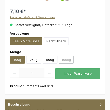
7,10 €*
Preise inkl. MwSt. zzgl. Versandkosten
Sofort verfügbar, Lieferzeit: 2-5 Tage
auswählen
Verpackung
Tea & More Dose
Nachfüllpack
auswählen
Menge
100g
250g
500g
1000g
(Diese Option ist zurzeit nicht v
Produkt Anzahl: Gib den gewünschten Wert ein oder benutze die Schaltflächen um die 
In den Warenkorb
Produktnummer:
1 648 0.1d
Beschreibung