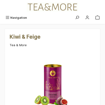
alt springen
Navigation
Kiwi & Feige
Tea & More
Bildergalerie überspringen