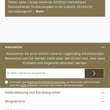
Farbe: natur / braun Material: Echtholz Samanbaum
(Kulturpflanze) Größenangabe in cm (LxBxH): 25x25x25
Herstellungsort:…
Mehr
Newsletter
Abonnieren Sie jetzt einfach unseren regelmäßig erscheinenden
Newsletter und Sie werden stets unter den Ersten sein, über neue
Produkte und Angebote informiert werden.
E-
Mail-
Adresse*
Ich habe die
Datenschutzbestimmungen
zur Kenntnis genommen
und die
AGB
gelesen und bin mit ihnen einverstanden.
Unterstützung und Beratung unter:
Shopservice