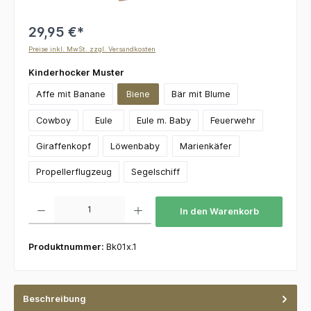
29,95 €*
Preise inkl. MwSt. zzgl. Versandkosten
auswählen
Kinderhocker Muster
Affe mit Banane
Biene
Bär mit Blume
Cowboy
Eule
Eule m. Baby
Feuerwehr
Giraffenkopf
Löwenbaby
Marienkäfer
Propellerflugzeug
Segelschiff
Produkt Anzahl: Gib den gewünschten Wert ein oder benutze die Schaltflächen um die 
In den Warenkorb
Produktnummer:
Bk01x.1
Beschreibung