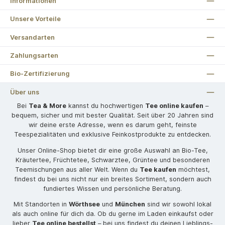
Informationen
Unsere Vorteile
Versandarten
Zahlungsarten
Bio-Zertifizierung
Über uns
Bei
Tea & More
kannst du hochwertigen
Tee online kaufen
–
bequem, sicher und mit bester Qualität. Seit über 20 Jahren sind
wir deine erste Adresse, wenn es darum geht, feinste
Teespezialitäten und exklusive Feinkostprodukte zu entdecken.
Unser Online-Shop bietet dir eine große Auswahl an Bio-Tee,
Kräutertee, Früchtetee, Schwarztee, Grüntee und besonderen
Teemischungen aus aller Welt. Wenn du
Tee kaufen
möchtest,
findest du bei uns nicht nur ein breites Sortiment, sondern auch
fundiertes Wissen und persönliche Beratung.
Mit Standorten in
Wörthsee
und
München
sind wir sowohl lokal
als auch online für dich da. Ob du gerne im Laden einkaufst oder
lieber
Tee online bestellst
– bei uns findest du deinen Lieblings-