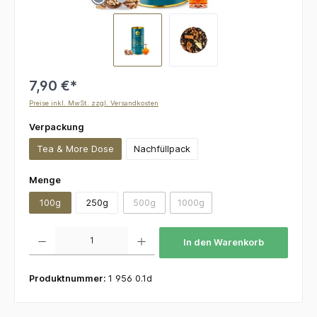
7,90 €*
Preise inkl. MwSt. zzgl. Versandkosten
auswählen
Verpackung
Tea & More Dose
Nachfüllpack
auswählen
Menge
100g
250g
500g
1000g
(Diese Option ist zurzeit nicht verfügbar.)
(Diese Option ist zurzeit nicht v
Produkt Anzahl: Gib den gewünschten Wert ein oder benutze die Schaltflächen um die 
In den Warenkorb
Produktnummer:
1 956 0.1d