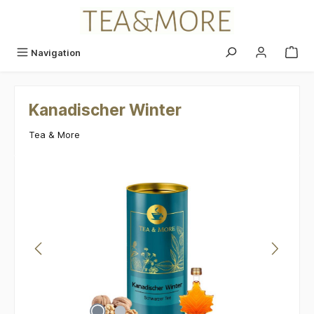
alt springen
Navigation
Kanadischer Winter
Tea & More
Bildergalerie überspringen