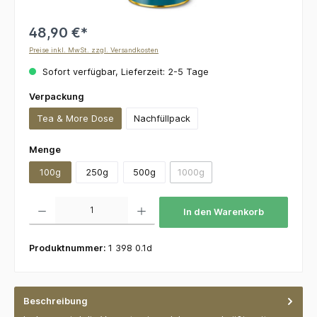
48,90 €*
Preise inkl. MwSt. zzgl. Versandkosten
Sofort verfügbar, Lieferzeit: 2-5 Tage
auswählen
Verpackung
Tea & More Dose
Nachfüllpack
auswählen
Menge
100g
250g
500g
1000g
(Diese Option ist zurzeit nicht v
Produkt Anzahl: Gib den gewünschten Wert ein oder benutze die Schaltflächen um die 
In den Warenkorb
Produktnummer:
1 398 0.1d
Beschreibung