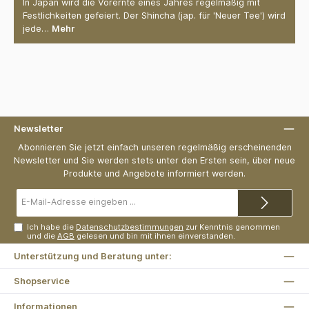
In Japan wird die Vorernte eines Jahres regelmäßig mit
Festlichkeiten gefeiert. Der Shincha (jap. für 'Neuer Tee') wird
jede…
Mehr
Newsletter
Abonnieren Sie jetzt einfach unseren regelmäßig erscheinenden
Newsletter und Sie werden stets unter den Ersten sein, über neue
Produkte und Angebote informiert werden.
E-
Mail-
Adresse*
Ich habe die
Datenschutzbestimmungen
zur Kenntnis genommen
und die
AGB
gelesen und bin mit ihnen einverstanden.
Unterstützung und Beratung unter:
Shopservice
Informationen