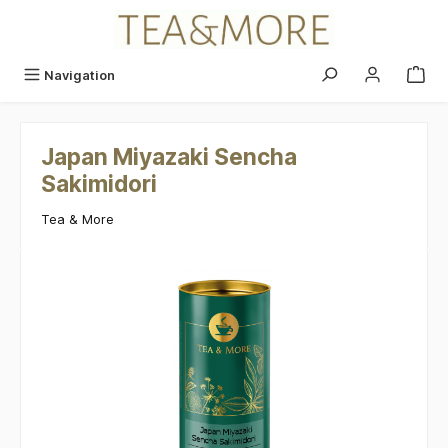
alt springen
Navigation
Japan Miyazaki Sencha
Sakimidori
Tea & More
Bildergalerie überspringen