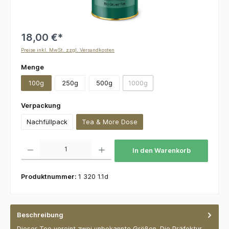
18,00 €*
Preise inkl. MwSt. zzgl. Versandkosten
auswählen
Menge
100g
250g
500g
1000g
(Diese Option ist zurzeit nicht v
auswählen
Verpackung
Nachfüllpack
Tea & More Dose
Produkt Anzahl: Gib den gewünschten Wert ein oder benutze die Schaltflächen um die 
In den Warenkorb
Produktnummer:
1 320 1.1d
Beschreibung
Dieser Tee vereint zwei unbekannte Größen. Die Präfektur