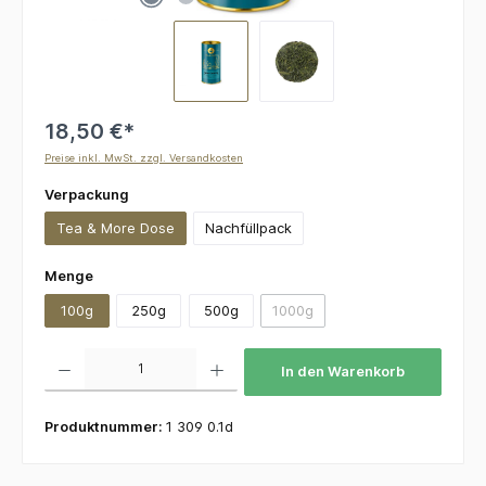
18,50 €*
Preise inkl. MwSt. zzgl. Versandkosten
auswählen
Verpackung
Tea & More Dose
Nachfüllpack
auswählen
Menge
100g
250g
500g
1000g
(Diese Option ist zurzeit nicht v
Produkt Anzahl: Gib den gewünschten Wert ein oder benutze die Schaltflächen um die 
In den Warenkorb
Produktnummer:
1 309 0.1d