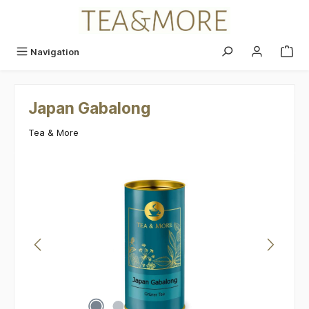
alt springen
Navigation
Japan Gabalong
Tea & More
Bildergalerie überspringen