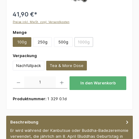
41,90 €*
Preise inkl. MwSt. zzgl. Versandkosten
auswählen
Menge
100g
250g
500g
1000g
(Diese Option ist zurzeit nicht v
auswählen
Verpackung
Nachfüllpack
Tea & More Dose
Produkt Anzahl: Gib den gewünschten Wert ein oder benutze die Schaltflächen um die 
In den Warenkorb
Produktnummer:
1 329 0.1d
Beschreibung
Er wird während der Kanbutsue oder Buddha-Badezeremonie
verwendet, die jährlich am 8. April (Buddhas Geburtstag in