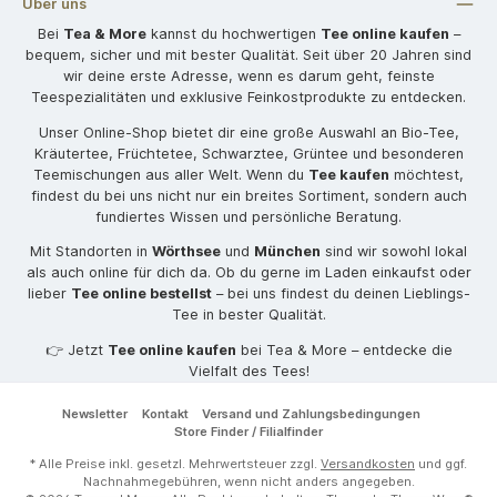
Über uns
Bei
Tea & More
kannst du hochwertigen
Tee online kaufen
–
bequem, sicher und mit bester Qualität. Seit über 20 Jahren sind
wir deine erste Adresse, wenn es darum geht, feinste
Teespezialitäten und exklusive Feinkostprodukte zu entdecken.
Unser Online-Shop bietet dir eine große Auswahl an Bio-Tee,
Kräutertee, Früchtetee, Schwarztee, Grüntee und besonderen
Teemischungen aus aller Welt. Wenn du
Tee kaufen
möchtest,
findest du bei uns nicht nur ein breites Sortiment, sondern auch
fundiertes Wissen und persönliche Beratung.
Mit Standorten in
Wörthsee
und
München
sind wir sowohl lokal
als auch online für dich da. Ob du gerne im Laden einkaufst oder
lieber
Tee online bestellst
– bei uns findest du deinen Lieblings-
Tee in bester Qualität.
👉 Jetzt
Tee online kaufen
bei Tea & More – entdecke die
Vielfalt des Tees!
Newsletter
Kontakt
Versand und Zahlungsbedingungen
Store Finder / Filialfinder
* Alle Preise inkl. gesetzl. Mehrwertsteuer zzgl.
Versandkosten
und ggf.
Nachnahmegebühren, wenn nicht anders angegeben.