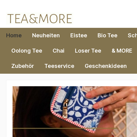
springen
Zur Hauptnavigation springen
Home
Neuheiten
Eistee
Bio Tee
Sc
Oolong Tee
Chai
Loser Tee
& MORE
Zubehör
Teeservice
Geschenkideen