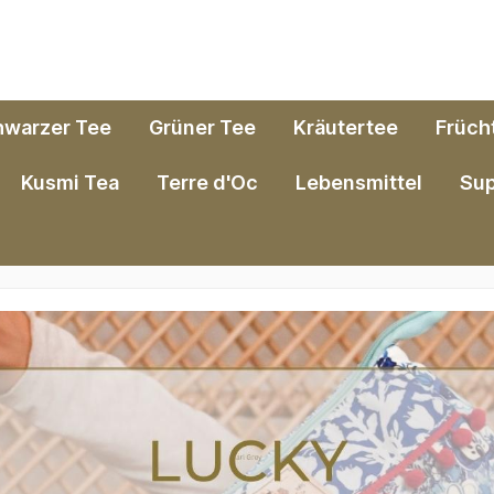
hwarzer Tee
Grüner Tee
Kräutertee
Früch
Kusmi Tea
Terre d'Oc
Lebensmittel
Su