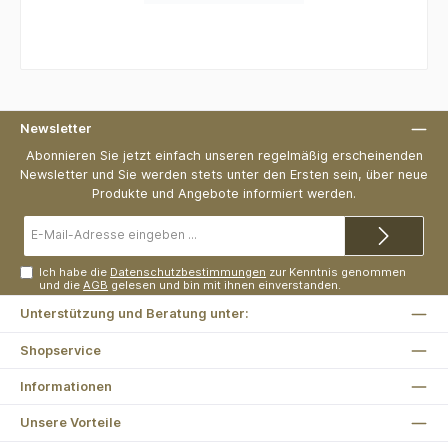
Newsletter
Abonnieren Sie jetzt einfach unseren regelmäßig erscheinenden
Newsletter und Sie werden stets unter den Ersten sein, über neue
Produkte und Angebote informiert werden.
E-
Mail-
Adresse*
Ich habe die
Datenschutzbestimmungen
zur Kenntnis genommen
und die
AGB
gelesen und bin mit ihnen einverstanden.
Unterstützung und Beratung unter:
Shopservice
Informationen
Unsere Vorteile