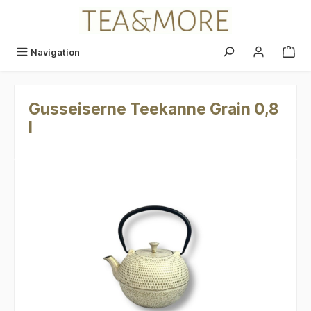
alt springen
Navigation
Gusseiserne Teekanne Grain 0,8
l
Bildergalerie überspringen