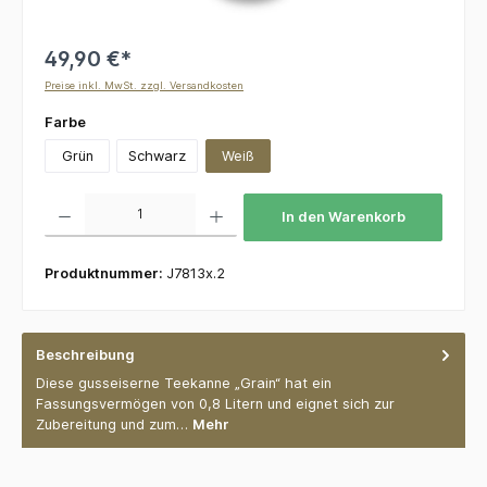
49,90 €*
Preise inkl. MwSt. zzgl. Versandkosten
auswählen
Farbe
Grün
Schwarz
Weiß
Produkt Anzahl: Gib den gewünschten Wert ein oder benutze die Schaltflächen um die 
In den Warenkorb
Produktnummer:
J7813x.2
Beschreibung
Diese gusseiserne Teekanne „Grain“ hat ein
Fassungsvermögen von 0,8 Litern und eignet sich zur
Zubereitung und zum…
Mehr