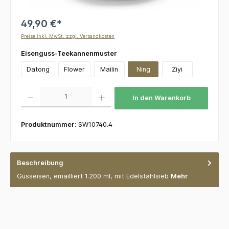
49,90 €*
Preise inkl. MwSt. zzgl. Versandkosten
auswählen
Eisenguss-Teekannenmuster
Datong
Flower
Mailin
Ning
Ziyi
Produkt Anzahl: Gib den gewünschten Wert ein oder benutze die Schaltflächen um die 
In den Warenkorb
Produktnummer:
SW10740.4
Beschreibung
Gusseisen, emailliert 1.200 ml, mit Edelstahlsieb
Mehr