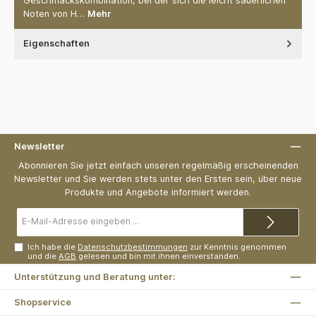
Geschmackskombination, bei der sich die leicht säuerlichen
Noten von H…
Mehr
Eigenschaften
Newsletter
Abonnieren Sie jetzt einfach unseren regelmäßig erscheinenden
Newsletter und Sie werden stets unter den Ersten sein, über neue
Produkte und Angebote informiert werden.
E-
Mail-
Adresse*
Ich habe die
Datenschutzbestimmungen
zur Kenntnis genommen
und die
AGB
gelesen und bin mit ihnen einverstanden.
Unterstützung und Beratung unter:
Shopservice