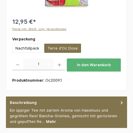
12,95 €*
Preise inkl. MwSt. zzgl. Versandkosten
auswählen
Verpackung
Nachfüllpack
Terre d'Oc Dose
Produkt Anzahl: Gib den gewünschten Wert ein oder benutze die Schaltflächen um die 
In den Warenkorb
Produktnummer:
Oc2009.1
Beschreibung
Ein üppiger Tee mit zartem Aroma von Haselnuss und
gegrilltem Reis! Bancha-Grüntee, gemischt mit gerösteten
und gepufften Re…
Mehr