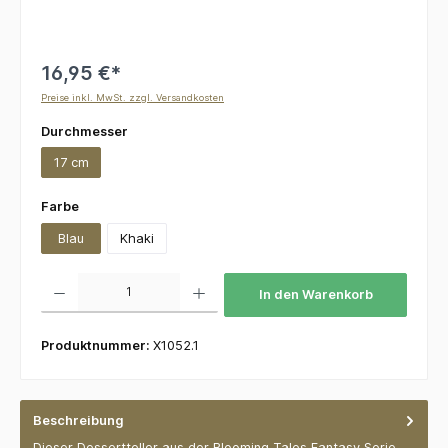
16,95 €*
Preise inkl. MwSt. zzgl. Versandkosten
auswählen
Durchmesser
17 cm
auswählen
Farbe
Blau
Khaki
Produkt Anzahl: Gib den gewünschten Wert ein oder benutze die Schaltflächen um die 
In den Warenkorb
Produktnummer:
X1052.1
Beschreibung
Dieser Dessertteller aus der Blooming Tales Fantasy Serie