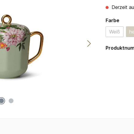
Derzeit au
auswä
Farbe
Weiß
he
(Diese Opt
Produktnu