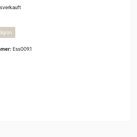
sverkauft
hlen
llgrün
ion ist zurzeit nicht verfügbar.)
(Diese Option ist zurzeit nicht verfügbar.)
mmer:
Ess009.1