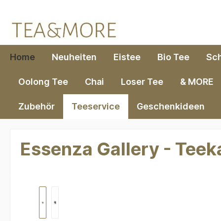
springen
Zur Hauptnavigation springen
Home
Neuheiten
Eistee
Bio Tee
Sc
Oolong Tee
Chai
Loser Tee
& MORE
Zubehör
Teeservice
Geschenkideen
Essenza Gallery - Tee
Bildergalerie überspringen