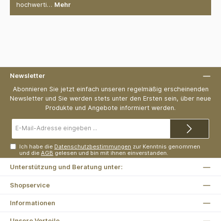
hochwerti…
Mehr
Newsletter
Abonnieren Sie jetzt einfach unseren regelmäßig erscheinenden
Newsletter und Sie werden stets unter den Ersten sein, über neue
Produkte und Angebote informiert werden.
E-
Mail-
Adresse*
Ich habe die
Datenschutzbestimmungen
zur Kenntnis genommen
und die
AGB
gelesen und bin mit ihnen einverstanden.
Unterstützung und Beratung unter:
Shopservice
Informationen
Unsere Vorteile