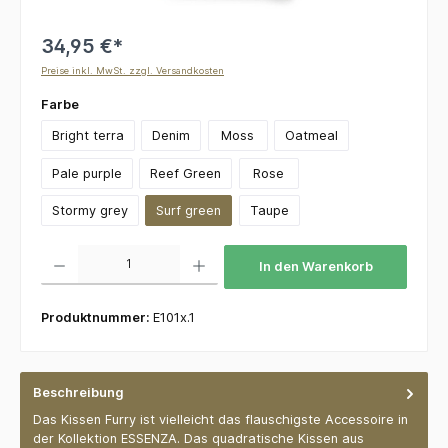
34,95 €*
Preise inkl. MwSt. zzgl. Versandkosten
auswählen
Farbe
Bright terra
Denim
Moss
Oatmeal
Pale purple
Reef Green
Rose
Stormy grey
Surf green
Taupe
Produkt Anzahl: Gib den gewünschten Wert ein oder benutze die Schaltflächen um die 
In den Warenkorb
Produktnummer:
E101x.1
Beschreibung
Das Kissen Furry ist vielleicht das flauschigste Accessoire in
der Kollektion ESSENZA. Das quadratische Kissen aus