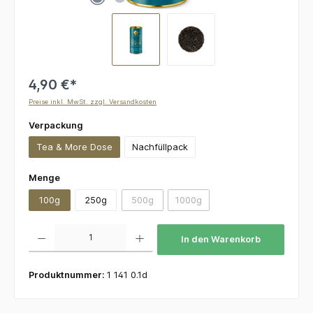
4,90 €*
Preise inkl. MwSt. zzgl. Versandkosten
auswählen
Verpackung
Tea & More Dose
Nachfüllpack
auswählen
Menge
100g
250g
500g
1000g
(Diese Option ist zurzeit nicht verfügbar.)
(Diese Option ist zurzeit nicht v
Produkt Anzahl: Gib den gewünschten Wert ein oder benutze die Schaltflächen um die 
In den Warenkorb
Produktnummer:
1 141 0.1d