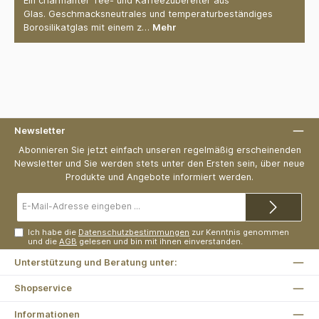
Ein charmanter Tee- und Kaffeezubereiter aus
Glas. Geschmacksneutrales und temperaturbeständiges
Borosilikatglas mit einem z…
Mehr
Newsletter
Abonnieren Sie jetzt einfach unseren regelmäßig erscheinenden
Newsletter und Sie werden stets unter den Ersten sein, über neue
Produkte und Angebote informiert werden.
E-
Mail-
Adresse*
Ich habe die
Datenschutzbestimmungen
zur Kenntnis genommen
und die
AGB
gelesen und bin mit ihnen einverstanden.
Unterstützung und Beratung unter:
Shopservice
Informationen