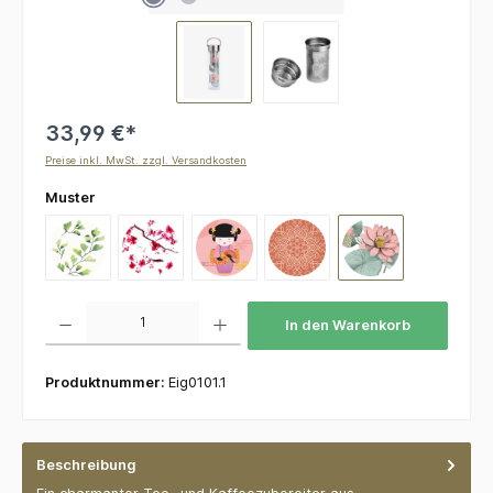
33,99 €*
Preise inkl. MwSt. zzgl. Versandkosten
auswählen
Muster
Ginkgo
Kirschblüten
Little Geisha
Mandala - Powder
Padma
Produkt Anzahl: Gib den gewünschten Wert ein oder benutze die Schaltflächen um die 
In den Warenkorb
Produktnummer:
Eig0101.1
Beschreibung