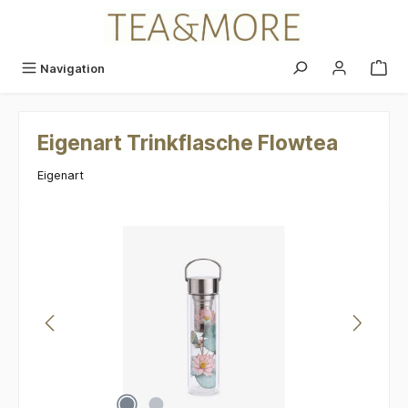
alt springen
Navigation
Eigenart Trinkflasche Flowtea
Eigenart
Bildergalerie überspringen