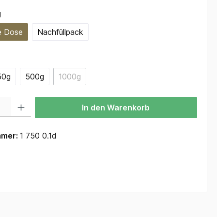
auswählen
g
e Dose
Nachfüllpack
ählen
50g
500g
1000g
(Diese Option ist zurzeit nicht verfügbar.)
 Gib den gewünschten Wert ein oder benutze die Schaltflächen um die Anzah
In den Warenkorb
mmer:
1 750 0.1d