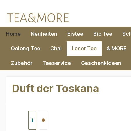
springen
Zur Hauptnavigation springen
Home
Neuheiten
Eistee
Bio Tee
Sc
Oolong Tee
Chai
Loser Tee
& MORE
Zubehör
Teeservice
Geschenkideen
Duft der Toskana
Bildergalerie überspringen