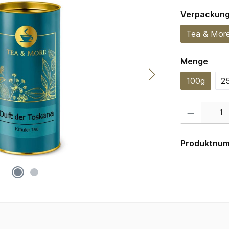
Verpackun
Tea & Mor
ausw
Menge
100g
2
Produkt Anzahl:
Produktnu