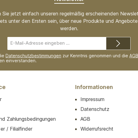
 Sie jetzt einfach unseren regelmäßig erscheinenden Newslet
ets unter den Ersten sein, über neue Produkte und Angebote 
werden.
E-
Mail-
Adresse*
die
Datenschutzbestimmungen
zur Kenntnis genommen und die
AG
nen einverstanden.
ce
Informationen
r
Impressum
Datenschutz
nd Zahlungsbedingungen
AGB
r / Filialfinder
Widerrufsrecht