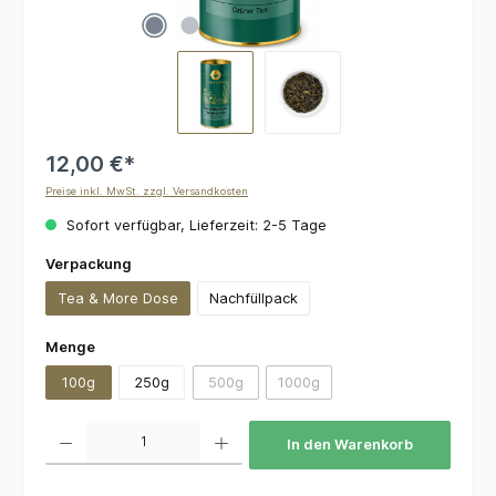
12,00 €*
Preise inkl. MwSt. zzgl. Versandkosten
Sofort verfügbar, Lieferzeit: 2-5 Tage
auswählen
Verpackung
Tea & More Dose
Nachfüllpack
auswählen
Menge
100g
250g
500g
1000g
(Diese Option ist zurzeit nicht verfügbar.)
(Diese Option ist zurzeit nicht v
Produkt Anzahl: Gib den gewünschten Wert ein oder benutze die Schaltflächen um die 
In den Warenkorb