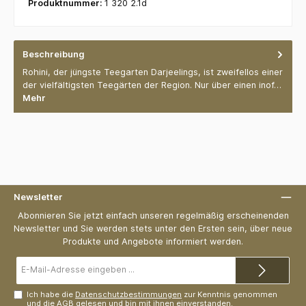
Produktnummer:
1 320 2.1d
Beschreibung
Rohini, der jüngste Teegarten Darjeelings, ist zweifellos einer
der vielfältigsten Teegärten der Region. Nur über einen inof…
Mehr
Newsletter
Abonnieren Sie jetzt einfach unseren regelmäßig erscheinenden
Newsletter und Sie werden stets unter den Ersten sein, über neue
Produkte und Angebote informiert werden.
E-
Mail-
Adresse*
Ich habe die
Datenschutzbestimmungen
zur Kenntnis genommen
und die
AGB
gelesen und bin mit ihnen einverstanden.