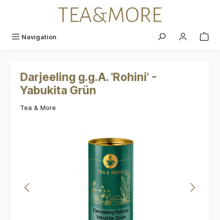
alt springen
Navigation
Darjeeling g.g.A. 'Rohini' -
Yabukita Grün
Tea & More
Bildergalerie überspringen