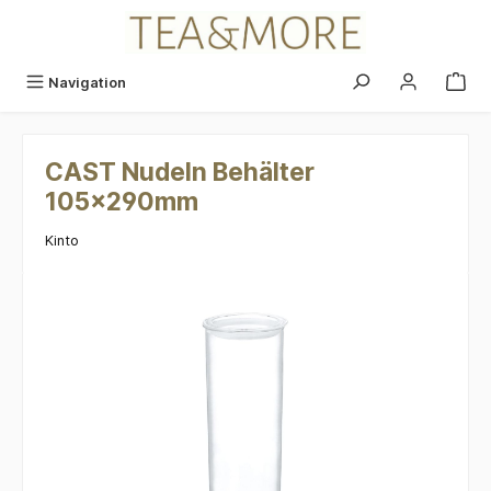
alt springen
Navigation
CAST Nudeln Behälter
105x290mm
Kinto
Bildergalerie überspringen