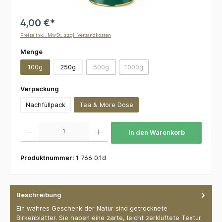
4,00 €*
Preise inkl. MwSt. zzgl. Versandkosten
auswählen
Menge
100g
250g
500g
1000g
(Diese Option ist zurzeit nicht verfügbar.)
(Diese Option ist zurzeit nicht v
auswählen
Verpackung
Nachfüllpack
Tea & More Dose
Produkt Anzahl: Gib den gewünschten Wert ein oder benutze die Schaltflächen um die 
In den Warenkorb
Produktnummer:
1 766 0.1d
Beschreibung
Ein wahres Geschenk der Natur sind getrocknete
Birkenblätter. Sie haben eine zarte, leicht zerklüftete Textur