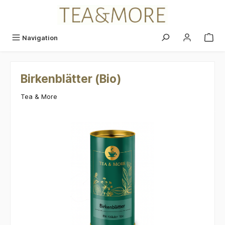
alt springen
Navigation
Birkenblätter (Bio)
Tea & More
Bildergalerie überspringen