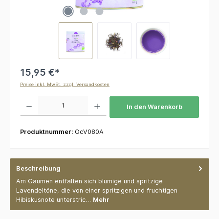
15,95 €*
Preise inkl. MwSt. zzgl. Versandkosten
Produkt Anzahl: Gib den gewünschten Wert ein oder benutze die Schaltflächen um die 
In den Warenkorb
Produktnummer:
OcV080A
Beschreibung
Am Gaumen entfalten sich blumige und spritzige
Lavendeltöne, die von einer spritzigen und fruchtigen
Hibiskusnote unterstric…
Mehr