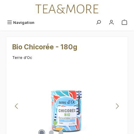
alt springen
Navigation
Bio Chicorée - 180g
Terre d'Oc
Bildergalerie überspringen