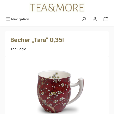
alt springen
Navigation
Becher „Tara“ 0,35l
Tea Logic
Bildergalerie überspringen