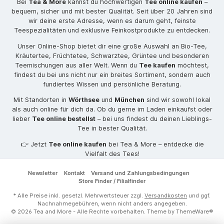
Bei
Tea & More
kannst du hochwertigen
Tee online kaufen
–
bequem, sicher und mit bester Qualität. Seit über 20 Jahren sind
wir deine erste Adresse, wenn es darum geht, feinste
Teespezialitäten und exklusive Feinkostprodukte zu entdecken.
Unser Online-Shop bietet dir eine große Auswahl an Bio-Tee,
Kräutertee, Früchtetee, Schwarztee, Grüntee und besonderen
Teemischungen aus aller Welt. Wenn du
Tee kaufen
möchtest,
findest du bei uns nicht nur ein breites Sortiment, sondern auch
fundiertes Wissen und persönliche Beratung.
Mit Standorten in
Wörthsee
und
München
sind wir sowohl lokal
als auch online für dich da. Ob du gerne im Laden einkaufst oder
lieber
Tee online bestellst
– bei uns findest du deinen Lieblings-
Tee in bester Qualität.
👉 Jetzt
Tee online kaufen
bei Tea & More – entdecke die
Vielfalt des Tees!
Newsletter
Kontakt
Versand und Zahlungsbedingungen
Store Finder / Filialfinder
* Alle Preise inkl. gesetzl. Mehrwertsteuer zzgl.
Versandkosten
und ggf.
Nachnahmegebühren, wenn nicht anders angegeben.
© 2026 Tea and More - Alle Rechte vorbehalten. Theme by
ThemeWare®