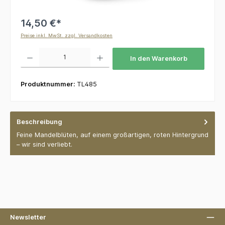
14,50 €*
Preise inkl. MwSt. zzgl. Versandkosten
Produkt Anzahl: Gib den gewünschten Wert ein oder benutze die Schaltflächen um die 
In den Warenkorb
Produktnummer:
TL485
Beschreibung
Feine Mandelblüten, auf einem großartigen, roten Hintergrund
– wir sind verliebt.
Newsletter