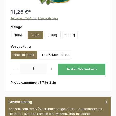
11,25 €*
Preise inkl. MwSt. zzgl. Versandkosten
auswählen
Menge
100g
250g
500g
1000g
auswählen
Verpackung
Nachfüllpack
Tea & More Dose
Produkt Anzahl: Gib den gewünschten Wert ein oder benutze die Schaltflächen um die 
In den Warenkorb
Produktnummer:
1 734 2.2n
Beschreibung
Andornkraut weiß (Marrubium vulgare) ist ein traditionelles
Heilkraut aus der Familie der Minzen, das für seine