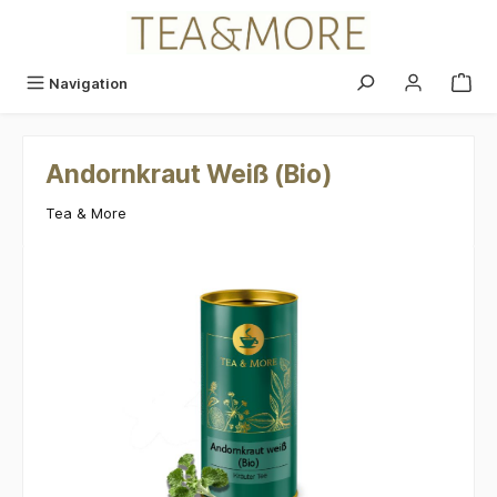
alt springen
Navigation
Andornkraut Weiß (Bio)
Tea & More
Bildergalerie überspringen