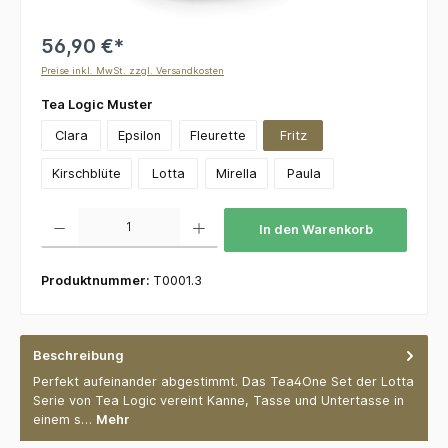
56,90 €*
Preise inkl. MwSt. zzgl. Versandkosten
auswählen
Tea Logic Muster
Clara
Epsilon
Fleurette
Fritz
Kirschblüte
Lotta
Mirella
Paula
Produkt Anzahl: Gib den gewünschten Wert ein oder benutze die Schaltflächen um die 
In den Warenkorb
Produktnummer:
T0001.3
Beschreibung
Perfekt aufeinander abgestimmt. Das Tea4One Set der Lotta
Serie von Tea Logic vereint Kanne, Tasse und Untertasse in
einem s…
Mehr